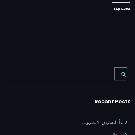
معجب بهذه:
Digital Design
3D Motion Graphic
الغزال للإستثمار الداجنى
3D Motion Graphic
Digital Design
3D Motion Graphic
Digital Design
3D Motion Graphic
Recent Posts
Digital Design
3D Motion Graphic
ابدأ التسويق الالكترونى
ديجيتال ديزاين